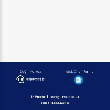
Çağrı Merkezi
İstek Öneri Formu
0 326 643 33 33
E-Posta:
basın@arsuz.bel.tr
Faks:
0 326 643 20 72