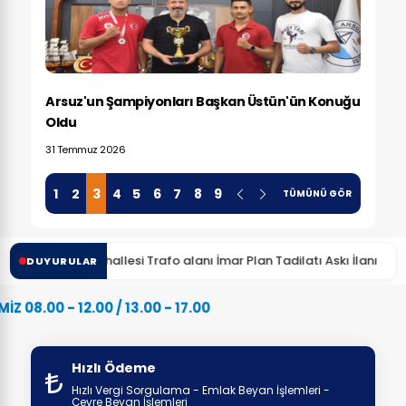
n
Arsuz'un Şampiyonları Başkan Üstün'ün Konuğu
Baş
Oldu
Spor
31 Temmuz 2026
30 T
1
2
3
4
5
6
7
8
9
TÜMÜNÜ GÖR
Frenkçiftliği Mahallesi Trafo alanı İmar Plan Tadilatı Askı İlanı
Ç
DUYURULAR
 12.00 / 13.00 - 17.00
Hızlı Ödeme
Hızlı Vergi Sorgulama - Emlak Beyan İşlemleri -
Çevre Beyan İşlemleri