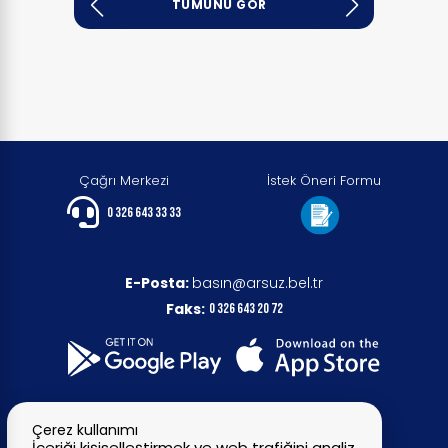
TÜMÜNÜ GÖR
Çağrı Merkezi
İstek Öneri Formu
0 326 643 33 33
E-Posta:
basın@arsuz.bel.tr
Faks:
0 326 643 20 72
Çerez kullanımı
İçeriği kişiselleştirmek ve web trafiğini analiz