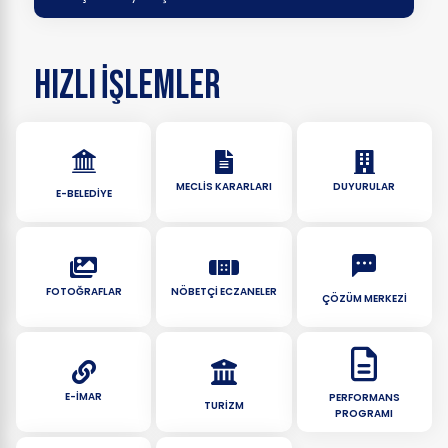
HIZLI
İŞLEMLER
MECLIS KARARLARI
DUYURULAR
E-BELEDIYE
FOTOĞRAFLAR
NÖBETÇI ECZANELER
ÇÖZÜM MERKEZI
E-İMAR
PERFORMANS
TURIZM
PROGRAMI