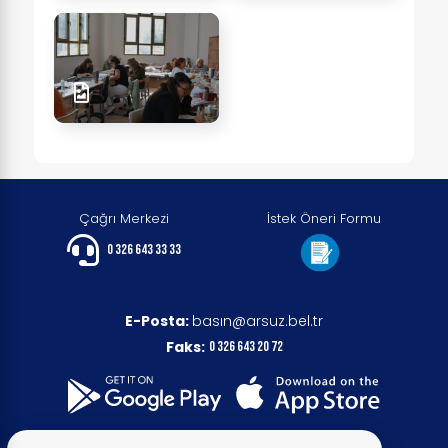
Çağrı Merkezi
İstek Öneri Formu
0 326 643 33 33
E-Posta:
basın@arsuz.bel.tr
Faks:
0 326 643 20 72