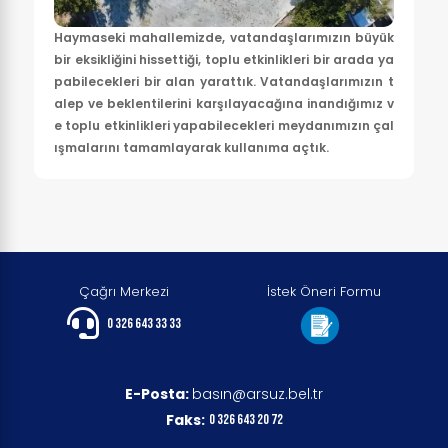
Haymaseki mahallemizde, vatandaşlarımızın büyük
bir eksikliğini hissettiği, toplu etkinlikleri bir arada ya
pabilecekleri bir alan yarattık. Vatandaşlarımızın t
alep ve beklentilerini karşılayacağına inandığımız v
e toplu etkinlikleri yapabilecekleri meydanımızın çal
ışmalarını tamamlayarak kullanıma açtık.
Çağrı Merkezi
İstek Öneri Formu
0 326 643 33 33
E-Posta:
basın@arsuz.bel.tr
Faks:
0 326 643 20 72