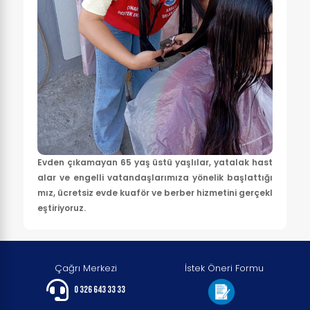
Evden çıkamayan 65 yaş üstü yaşlılar, yatalak hast
alar ve engelli vatandaşlarımıza yönelik başlattığı
mız, ücretsiz evde kuaför ve berber hizmetini gerçekl
eştiriyoruz.
Çağrı Merkezi
İstek Öneri Formu
0 326 643 33 33