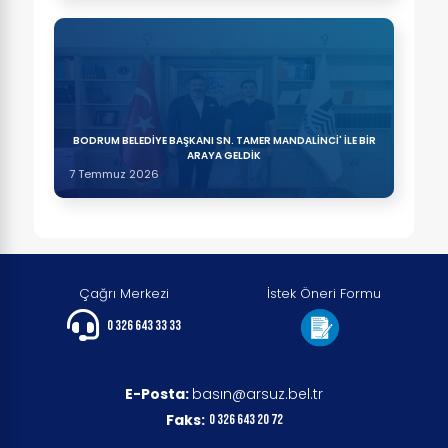
BODRUM BELEDİYE BAŞKANI SN. TAMER MANDALİNCİ' İLE BİR
ARAYA GELDİK
7 Temmuz 2026
Çağrı Merkezi
İstek Öneri Formu
0 326 643 33 33
E-Posta:
basın@arsuz.bel.tr
Faks:
0 326 643 20 72