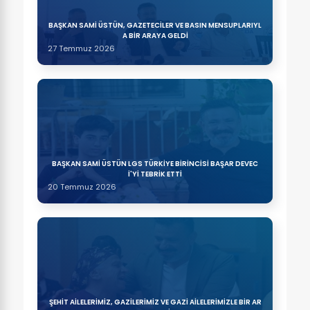
BAŞKAN SAMİ ÜSTÜN, GAZETECİLER VE BASIN MENSUPLARIYL
A BİR ARAYA GELDİ
27 Temmuz 2026
BAŞKAN SAMİ ÜSTÜN LGS TÜRKİYE BİRİNCİSİ BAŞAR DEVEC
İ'Yİ TEBRİK ETTİ
20 Temmuz 2026
ŞEHİT AİLELERİMİZ, GAZİLERİMİZ VE GAZİ AİLELERİMİZLE BİR AR