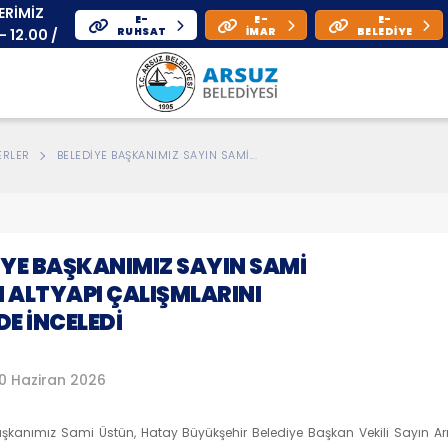
ERİMİZ
E-
E-
E-
RUHSAT
İMAR
BELEDIYE
- 12.00 /
- 17.00
ERLER
BELEDİYE BAŞKANIMIZ SAYIN SAMİ...
İYE BAŞKANIMIZ SAYIN SAMİ
 ALTYAPI ÇALIŞMLARINI
DE İNCELEDİ
0 Haziran 2026
aşkanımız Sami Üstün, Hatay Büyükşehir Belediye Başkan Vekili Sayın