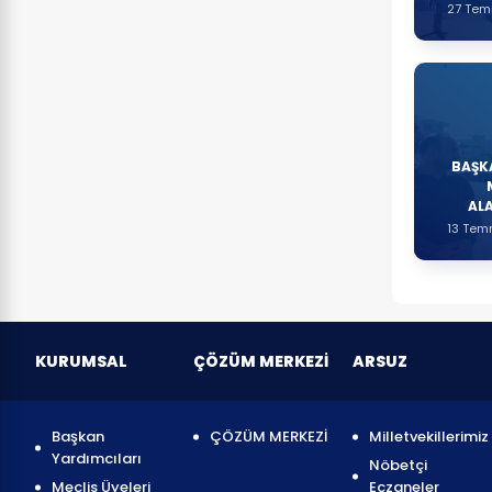
27 Te
BAŞK
AL
13 Tem
KURUMSAL
ÇÖZÜM MERKEZİ
ARSUZ
Başkan
ÇÖZÜM MERKEZİ
Milletvekillerimiz
Yardımcıları
Nöbetçi
Meclis Üyeleri
Eczaneler