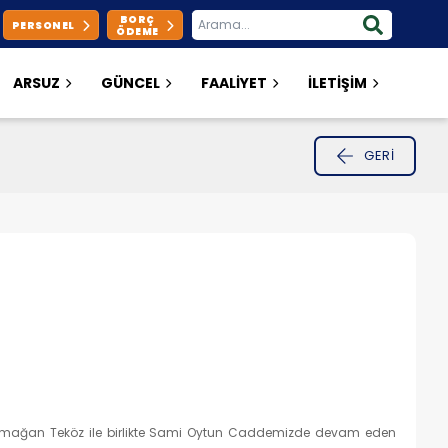
BORÇ
PERSONEL
ÖDEME
ARSUZ
GÜNCEL
FAALİYET
İLETİŞİM
GERI
 Armağan Teköz ile birlikte Sami Oytun Caddemizde devam eden