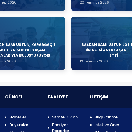
mmuz 2026
20 Temmuz 2026
AN SAMİ ÜSTÜN, KARAAĞAÇ'I
BAŞKAN SAMİ ÜSTÜN LGS 
MODERN SOSYAL YAŞAM
BİRİNCİSİ ASYA GEÇER'İ 
ANLARIYLA BULUŞTURUYOR!
ETTİ
muz 2026
13 Temmuz 2026
GÜNCEL
FAALİYET
İLETİŞİM
Haberler
Stratejik Plan
Bilgi Edinme
Duyurular
Faaliyet
İstek ve Öneri
Raporları