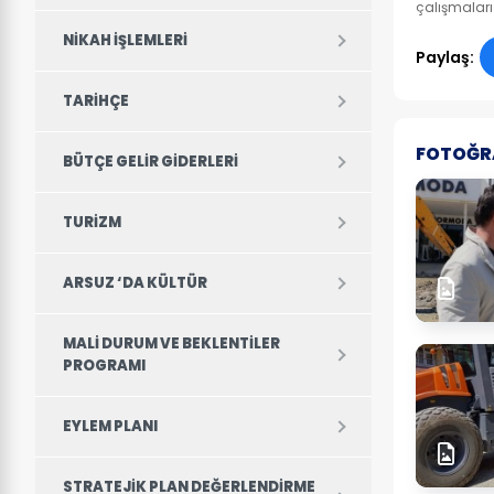
çalışmaları
NIKAH IŞLEMLERI
Paylaş:
TARIHÇE
FOTOĞR
BÜTÇE GELIR GIDERLERI
TURIZM
ARSUZ ‘DA KÜLTÜR
MALI DURUM VE BEKLENTILER
PROGRAMI
EYLEM PLANI
STRATEJIK PLAN DEĞERLENDIRME