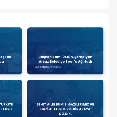
Başkan
Başkan Sami Üstün, Şampiyon
ldu
Arsuz Belediye Spor'u Ağırladı
30 Temmuz 2026
TÜRKİYE
ŞEHİT AİLELERİMİZ, GAZİLERİMİZ VE
İ TEBRİK
GAZİ AİLELERİMİZLE BİR ARAYA
GELDİK.