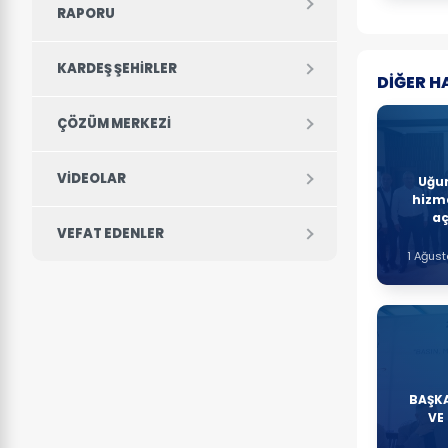
RAPORU
KARDEŞ ŞEHIRLER
DİĞER H
ÇÖZÜM MERKEZİ
VIDEOLAR
Uğu
hizme
aç
VEFAT EDENLER
1 Ağus
BAŞKA
VE