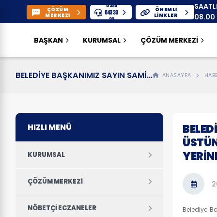
0 326
SAATL
ÇÖZÜM
ÖNEMLI
643 33
MERKEZİ
LINKLER
08.00 
33
13.00 
BAŞKAN
KURUMSAL
ÇÖZÜM MERKEZİ
BELEDİYE BAŞKANIMIZ SAYIN SAMİ...
ANASAYFA
HAB
HIZLI MENÜ
BELED
ÜSTÜN
YERİN
KURUMSAL
ÇÖZÜM MERKEZİ
2
NÖBETÇI ECZANELER
Belediye B