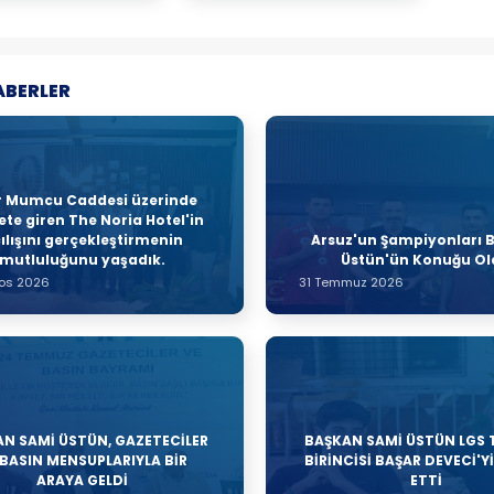
ABERLER
r Mumcu Caddesi üzerinde
te giren The Noria Hotel'in
ılışını gerçekleştirmenin
Arsuz'un Şampiyonları 
mutluluğunu yaşadık.
Üstün'ün Konuğu O
tos 2026
31 Temmuz 2026
N SAMİ ÜSTÜN, GAZETECİLER
BAŞKAN SAMİ ÜSTÜN LGS 
 BASIN MENSUPLARIYLA BİR
BİRİNCİSİ BAŞAR DEVECİ'Y
ARAYA GELDİ
ETTİ