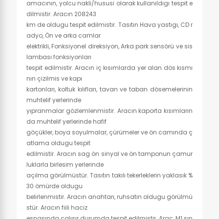
amacının, yolcu nakli/hususi olarak kullanıldıgı tespit e
dilmistir. Aracın 208243
km de oldugu tespit edilmistir. Tasıtın Hava yastıgı, CD r
adyo, Ön ve arka camlar
elektrikli, Fonksiyonel direksiyon, Arka park sensörü ve sis
lambası fonksiyonları
tespit edilmistir. Aracın iç kısımlarda yer alan dös kısmı
nın çizilmis ve kapı
kartonları, koltuk kılıfları, tavan ve taban dösemelerinin
muhtelif yerlerinde
yıpranmalar gözlemlenmistir. Aracın kaporta kısımların
da muhtelif yerlerinde hafif
göçükler, boya soyulmalar, çürümeler ve ön camında ç
atlama oldugu tespit
edilmistir. Aracın sag ön sinyal ve ön tamponun çamur
luklarla birlesim yerlerinde
açılma görülmüstür. Tasıtın takılı tekerleklerin yaklasık %
30 ömürde oldugu
belirlenmistir. Aracın anahtarı, ruhsatın oldugu görülmü
stür. Aracın fiili haciz
esnasında çalısır durumda tespit edilmistir. Araç, M1 sın