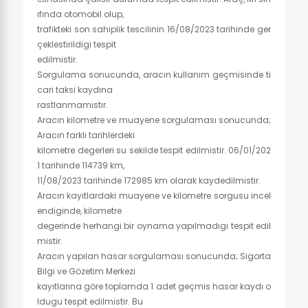
ıfında otomobil olup,
trafikteki son sahiplik tescilinin 16/08/2023 tarihinde ger
çeklestirildigi tespit
edilmistir.
Sorgulama sonucunda, aracın kullanım geçmisinde ti
cari taksi kaydına
rastlanmamıstır.
Aracın kilometre ve muayene sorgulaması sonucunda;
Aracın farklı tarihlerdeki
kilometre degerleri su sekilde tespit edilmistir. 06/01/202
1 tarihinde 114739 km,
11/08/2023 tarihinde 172985 km olarak kaydedilmistir.
Aracın kayıtlardaki muayene ve kilometre sorgusu incel
endiginde, kilometre
degerinde herhangi bir oynama yapılmadıgı tespit edil
mistir.
Aracın yapılan hasar sorgulaması sonucunda; Sigorta
Bilgi ve Gözetim Merkezi
kayıtlarına göre toplamda 1 adet geçmis hasar kaydı o
ldugu tespit edilmistir. Bu