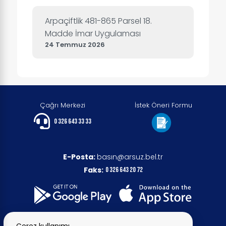
Arpaçiftlik 481-865 Parsel 18.
Madde İmar Uygulaması
24 Temmuz 2026
Çağrı Merkezi
İstek Öneri Formu
0 326 643 33 33
E-Posta:
basın@arsuz.bel.tr
Faks:
0 326 643 20 72