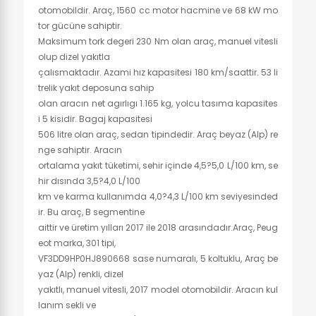
otomobildir. Araç, 1560 cc motor hacmine ve 68 kW mo
tor gücüne sahiptir.
Maksimum tork degeri 230 Nm olan araç, manuel vitesli
olup dizel yakıtla
çalısmaktadır. Azami hız kapasitesi 180 km/saattir. 53 li
trelik yakıt deposuna sahip
olan aracın net agırlıgı 1.165 kg, yolcu tasıma kapasites
i 5 kisidir. Bagaj kapasitesi
506 litre olan araç, sedan tipindedir. Araç beyaz (Alp) re
nge sahiptir. Aracın
ortalama yakıt tüketimi, sehir içinde 4,5?5,0 L/100 km, se
hir dısında 3,5?4,0 L/100
km ve karma kullanımda 4,0?4,3 L/100 km seviyesinded
ir. Bu araç, B segmentine
aittir ve üretim yılları 2017 ile 2018 arasındadır.Araç, Peug
eot marka, 301 tipi,
VF3DD9HP0HJ890668 sase numaralı, 5 koltuklu, Araç be
yaz (Alp) renkli, dizel
yakıtlı, manuel vitesli, 2017 model otomobildir. Aracın kul
lanım sekli ve