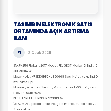
TASINIRIN ELEKTRONIK SATIS
ORTAMINDA AÇIK ARTIRMA
ILANI
2 Ocak 2026
31AJM259 Plakalı , 2017 Model , PEUGEOT Marka , D Tipli , 10
JBFM0314349
Motor No'lu , VF3DD9HP0HJ890668 Sasi No'lu , Yakıt Tipi D
izel , Vites Tipi
Manuel , Kasa Tipi Sedan , Motor Hacmi 1560cm3 , Reng
i Beyaz , 0611/2025
KESIF TARIHLI BILIRKISI RAPORUNDA
"31 AJM 259 plakalı araç, Peugeot marka, 301 tipinde, 201
7 model bir