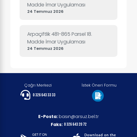
Madde İmar Uygulaması
24 Temmuz 2026
Arpaçiftlik 481-865 Parsel 18.
Madde İmar Uygulaması
24 Temmuz 2026
Çağrı Merkezi
İstek Öneri Formu
0 326 643 33 33
E-Posta:
basın@arsuz.bel.tr
Faks:
0 326 643 20 72